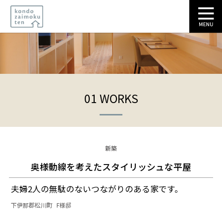
Skip
to
content
01 WORKS
新築
奥様動線を考えたスタイリッシュな平屋
夫婦2人の無駄のないつながりのある家です。
下伊那郡松川町
F様邸