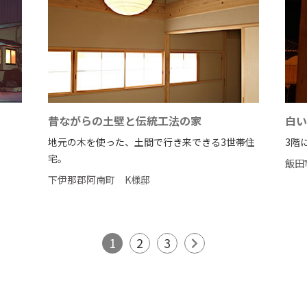
昔ながらの土壁と伝統工法の家
白い
地元の木を使った、土間で行き来できる3世帯住
3階
宅。
飯田
下伊那郡阿南町
K様邸
1
2
3