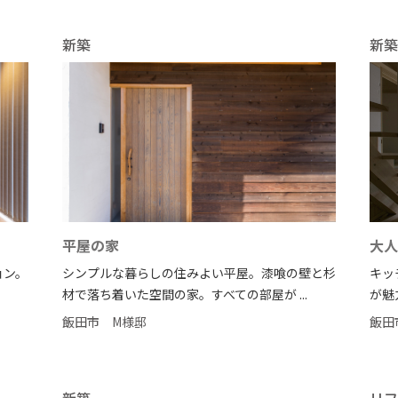
新築
新築
平屋の家
大人
ョン。
シンプルな暮らしの住みよい平屋。漆喰の壁と杉
キッ
材で落ち着いた空間の家。すべての部屋が ...
が魅
飯田市
M様邸
飯田