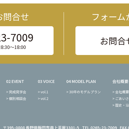
お問合せ
フォーム
23-7009
お問合
30〜18:00
02 EVENT
03 VOICE
04 MODEL PLAN
会社概要
完成見学会
vol.1
30坪のモデルプラン
会社概要
個別相談会
vol.2
ごあいさ
歴史・沿
〒395-0808 長野県飯田市鼎上茶屋3301-5
TEL.0265-23-7009
FAX.