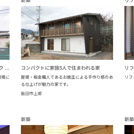
新築
リフ
...
コンパクトに家族5人で住まわれる家
リフ
環境に
屋根・板金職人であるお施主による手作り感のあ
リフ
る仕上げが魅力の家です。
飯田市上郷
新築
新築