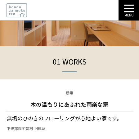
Skip
to
content
01 WORKS
新築
木の温もりにあふれた雨楽な家
無垢のひのきのフローリングが心地よい家です。
下伊那郡阿智村
H様邸